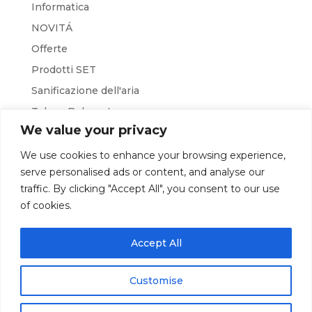
Informatica
NOVITÁ
Offerte
Prodotti SET
Sanificazione dell'aria
Takara Belmont
We value your privacy
Teethan
W&H
We use cookies to enhance your browsing experience,
serve personalised ads or content, and analyse our
Workshop
traffic. By clicking "Accept All", you consent to our use
of cookies.
HOME
CHI SIAMO
CONTATTI
Accept All
FORMAZIONE
DOCUMENTI
MEDICALE
VETERINARIA
Customise
RADIOLOGIA