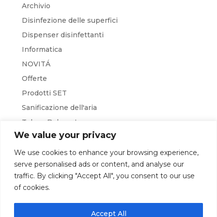
Archivio
Disinfezione delle superfici
Dispenser disinfettanti
Informatica
NOVITÁ
Offerte
Prodotti SET
Sanificazione dell'aria
Takara Belmont
We value your privacy
Teethan
W&H
We use cookies to enhance your browsing experience,
serve personalised ads or content, and analyse our
Workshop
traffic. By clicking "Accept All", you consent to our use
of cookies.
HOME
CHI SIAMO
CONTATTI
Accept All